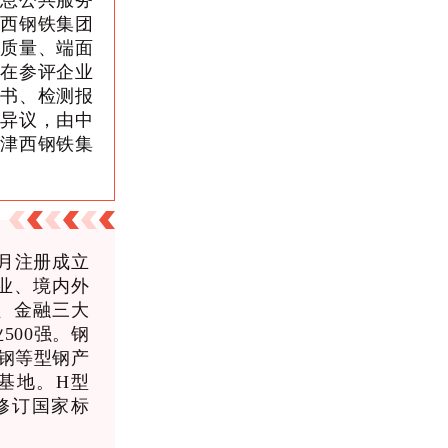
信息公共服务
津西钢铁集团
口质量、端面
，在参评企业
诺书、检测报
无异议，由中
北津西钢铁集
2月注册成立
业、境内外
、金融三大
500强。钢
钢等型钢产
基地。H型
修订国家标