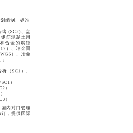
规划编制、标准
 (SC2)、盘
、钢筋混凝土用
属和合金的腐蚀
C17）、冶金固
WG6）、冶金
组；
分析（SC1）、
SC1）
C2）
1）
C3）
）国内对口管理
修订，提供国际