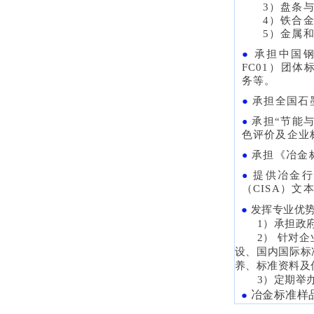
3）盘条与
4）铁合金
5）金属和
●
承担中国钢
FC01）团
务等。
●
承担全国石
承担“节能
●
色评价及企业
承担《冶金
●
提供冶金行
●
（CISA）文
●
发挥专业优势
1）承担政
2） 针对
设、国内国际标
养、标准资料及
3）定期举
冶金标准样
●