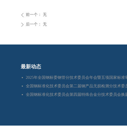
前一个：
无
ꄴ
后一个：
无
ꄲ
最新动态
넷
넷
넷