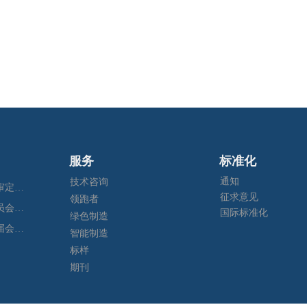
服务
标准化
通知
技术咨询
2025年全国钢标委钢管分技术委员会年会暨五项国家标准审定会在江苏苏州成功召开
征求意见
领跑者
全国钢标准化技术委员会第二届钢产品无损检测分技术委员会换届会暨四项标准审定会在苏州成功召开
国际标准化
绿色制造
全国钢标准化技术委员会第四届特殊合金分技术委员会换届会暨七项标准预审会在昆明顺利召开
智能制造
标样
期刊