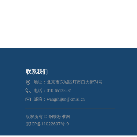
联系我们
地址：
北京市东城区灯市口大街74号
电话：
010-65135281
邮箱：
wangshijun@cmisi.cn
版权所有 ©
钢铁标准网
京ICP备11022607号-9