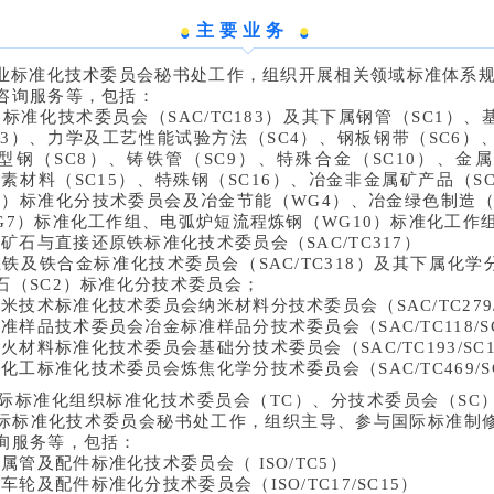
●
主要业务
●
业标准化技术委员会秘书处工作，组织开展相关领域标准体系
咨询服务等，包括：
标准化技术委员会（SAC/TC183）及其下属钢管（SC1）、基础
C3）、力学及工艺性能试验方法（SC4）、钢板钢带（SC6）
、型钢（SC8）、铸铁管（SC9）、特殊合金（SC10）、金
炭素材料（SC15）、特殊钢（SC16）、冶金非金属矿产品（S
18）标准化分技术委员会及冶金节能（WG4）、冶金绿色制造（
G7）标准化工作组、电弧炉短流程炼钢（WG10）标准化工作
矿石与直接还原铁标准化技术委员会（SAC/TC317）
铁及铁合金标准化技术委员会（SAC/TC318）及其下属化学
石（SC2）标准化分技术委员会；
米技术标准化技术委员会纳米材料分技术委员会（SAC/TC279/
准样品技术委员会冶金标准样品分技术委员会（SAC/TC118/S
火材料标准化技术委员会基础分技术委员会（SAC/TC193/SC
化工标准化技术委员会炼焦化学分技术委员会（SAC/TC469/S
国际标准化组织标准化技术委员会（TC）、分技术委员会（SC
际标准化技术委员会秘书处工作，组织主导、参与国际标准制
询服务等，包括：
属管及配件标准化技术委员会（ ISO/TC5）
车轮及配件标准化分技术委员会（ISO/TC17/SC15）