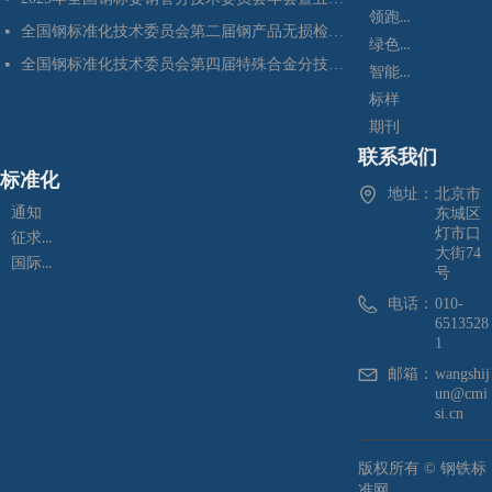
领跑者
全国钢标准化技术委员会第二届钢产品无损检测分技术委员会换届会暨四项标准审定会在苏州成功召开
넷
绿色制造
全国钢标准化技术委员会第四届特殊合金分技术委员会换届会暨七项标准预审会在昆明顺利召开
넷
智能制造
标样
期刊
联系我们
标准化
地址：
北京市
通知
东城区
灯市口
征求意见
大街74
国际标准化
号
电话：
010-
6513528
1
邮箱：
wangshij
un@cmi
si.cn
版权所有 ©
钢铁标
准网