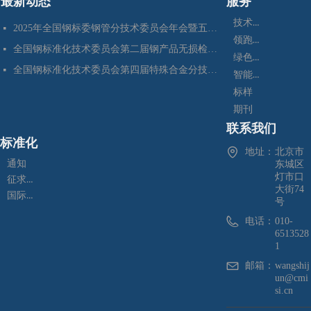
最新动态
服务
技术咨询
2025年全国钢标委钢管分技术委员会年会暨五项国家标准审定会在江苏苏州成功召开
넷
领跑者
全国钢标准化技术委员会第二届钢产品无损检测分技术委员会换届会暨四项标准审定会在苏州成功召开
넷
绿色制造
全国钢标准化技术委员会第四届特殊合金分技术委员会换届会暨七项标准预审会在昆明顺利召开
넷
智能制造
标样
期刊
联系我们
标准化
地址：
北京市
通知
东城区
灯市口
征求意见
大街74
国际标准化
号
电话：
010-
6513528
1
邮箱：
wangshij
un@cmi
si.cn